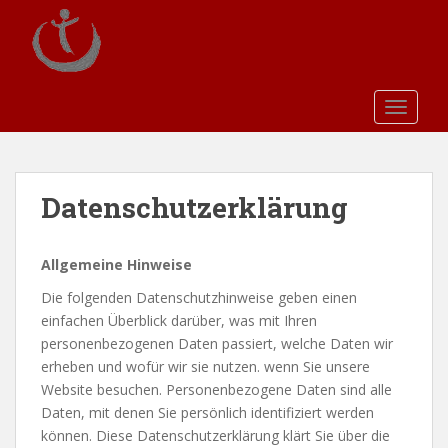
S
k
i
p
t
TOGGLE
o
m
a
i
Datenschutzerklärung
n
c
o
Allgemeine Hinweise
n
Die folgenden Datenschutzhinweise geben einen
t
einfachen Überblick darüber, was mit Ihren
e
personenbezogenen Daten passiert, welche Daten wir
n
erheben und wofür wir sie nutzen. wenn Sie unsere
t
Website besuchen. Personenbezogene Daten sind alle
Daten, mit denen Sie persönlich identifiziert werden
können. Diese Datenschutzerklärung klärt Sie über die